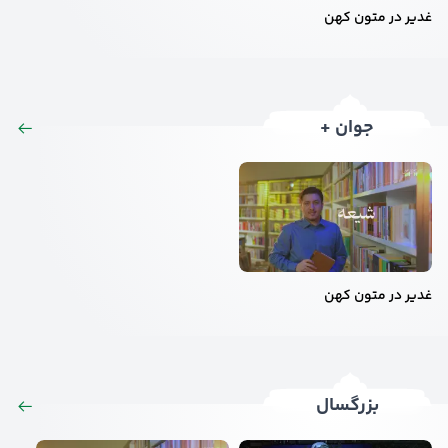
غدیر در متون کهن
جوان +
غدیر در متون کهن
بزرگسال